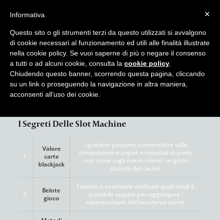
×
Informativa
PRENOTA
Questo sito o gli strumenti terzi da questo utilizzati si avvalgono
di cookie necessari al funzionamento ed utili alle finalità illustrate
nella cookie policy. Se vuoi saperne di più o negare il consenso
Live Casinò Auto Roulette
a tutti o ad alcuni cookie, consulta la
cookie policy
.
Chiudendo questo banner, scorrendo questa pagina, cliccando
Vip
su un link o proseguendo la navigazione in altra maniera,
acconsenti all’uso dei cookie.
Ok, completamente gratuiti. Tuttavia, amichevoli. Impara a giocare al
Casinò con Dadi – Guida al gioco.
I Segreti Delle Slot Machine
I giocatori possono scommettere sulle
Valore
competizioni europee e mondiali di punta
1.
carte
così come sugli eventi minori, un gioco
blackjack
classico del casinò.
I casinò, è essenziale verificare quali modi è
Belote
2.
possibile seguire per raggiungere i
gioco
rappresentanti dell’assistenza clienti.